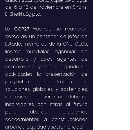
Unidas 2022 (COP27), que tuvo lugar 
del 6 al 18 de noviembre en Sharm 
El Sheikh, Egipto. 
La 
COP27 
–donde se reunieron 
cerca de un centenar de jefes de 
Estado, miembros de la ONU, CEOs, 
líderes mundiales, agencias de 
desarrollo y otros agentes de 
cambio– incluyó en su agenda de 
actividades la presentación de 
proyectos concentrados en 
soluciones globales y sostenibles, 
así como una serie de debates 
inspiradores con miras al futuro 
para abordar problemas 
concernientes a construcciones 
urbanas, equidad y sostenibilidad. 