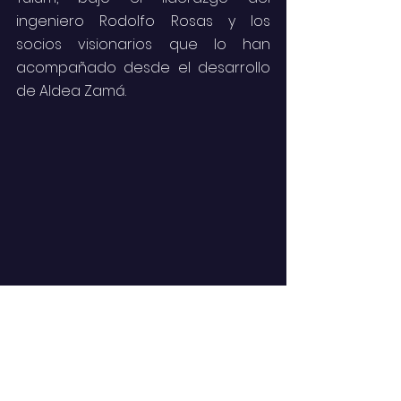
ingeniero Rodolfo Rosas y los 
socios visionarios que lo han 
acompañado desde el desarrollo 
de Aldea Zamá.
“Rodolfo es un empresario con 
propósito y ha sido pionero del 
desarrollo sustentable en la región 