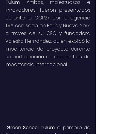
Tulum
. Ambos, majestuosos e 
innovadores, fueron presentados 
durante la COP27 por la agencia 
TVA con sede en París y Nueva York, 
a través de su CEO y fundadora 
Valeska Hernández, quien explicó la 
importancia del proyecto durante 
su participación en encuentros de 
importancia internacional.
“
Green School Tulum
, el primero de 