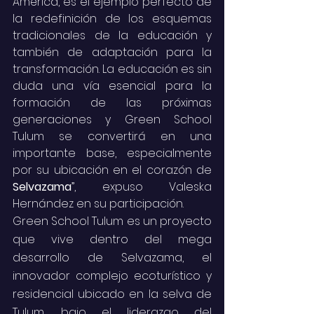
América, es el ejemplo perfecto de 
la redefinición de los esquemas 
tradicionales de la educación y 
también de adaptación para la 
transformación. La educación es sin 
duda una vía esencial para la 
formación de las próximas 
generaciones y Green School 
Tulum se convertirá en una 
importante base, especialmente 
por su ubicación en el corazón de 
Selvazama
”, expuso Valeska 
Hernández en su participación. 
Green School Tulum es un proyecto 
que vive dentro del mega 
desarrollo de Selvazama, el 
innovador complejo ecoturístico y 
residencial ubicado en la selva de 
Tulum, bajo el liderazgo del 