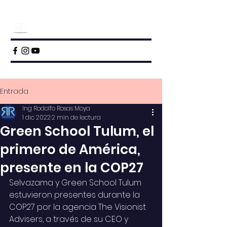
Entrada
Ing Rodolfo Rosas Moya
1 dic 2022
2 min de lectura
Green School Tulum, el
primero de América,
presente en la COP27
Selvazama y Green School Tulum 
estuvieron presentes durante la 
COP27 por la agencia The Visionist 
Advisers, a través de su CEO y 