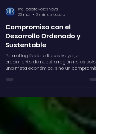
Ing Rodolfo Rosas Moya
23 mar
2 min de lectura
Compromiso con el
Desarrollo Ordenado y
Sustentable
Para el Ing. Rodolfo Rosas Moya , el
crecimiento de nuestra región no es solo
una meta económica, sino un compromiso
ético con el entorno y la comunidad. Bajo la
premisa de que "el desarrollo ordenado es
compromiso de todos", el Ingeniero
participó activamente en el reciente Taller
de Actualización del Programa de
Desarrollo Urbano del Centro de Población
de Tulum (PDUCP) 2026 . Este encuentro de